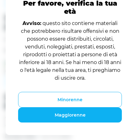
Per favore, verifica la tua
Sky Bri Updates
età
Vere MILF su OnlyFans: Dove
Avviso:
questo sito contiene materiali
l’Esperienza Incontra
che potrebbero risultare offensivi e non
l’Autenticità
possono essere distribuiti, circolati,
Scopri autentiche creatrici MILF su OnlyFans
venduti, noleggiati, prestati, esposti,
Jun 10, 2026
By Ryan Keller
riprodotti o proiettati a persone di età
inferiore ai 18 anni. Se hai meno di 18 anni
o l'età legale nella tua area, ti preghiamo
di uscire ora.
Sky Bri Updates
App OnlyFans: Accesso,
Minorenne
Pagamenti e Come Iniziare
Maggiorenne
Come funziona la piattaforma OnlyFans per i
creatori e gli abbonati
Jun 10, 2026
By Ryan Keller